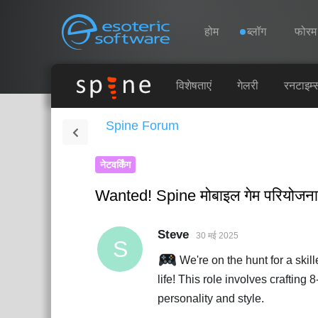
Navigation
Esoteric Software
होम
ब्लॉग
फोरम
होम
विशेषताएं
गेलरी
रनटाइम्
Spine Forum
ब्लॉग
नेटवर्किंग
फोरम
Wanted! Spine मोबाइल गेम परियोजना क
समर्थन
Steve
30 मई 2025
S
We're on the hunt for a skil
life! This role involves crafting
personality and style.