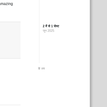
 amazing
न्दी
जवाब दे
2
में से
1
पोस्ट
जून 2025
अब
न्दी
जवाब दे