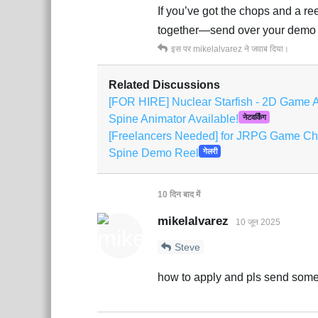
If you’ve got the chops and a r
together—send over your demo 
इस पर
mikelalvarez
ने जवाब दिया।
Related Discussions
[FOR HIRE] Nuclear Starfish - 2D Game A
Spine Animator Available!
नेटवर्किंग
[Freelancers Needed] for JRPG Game Ch
Spine Demo Reel
गेलरी
10 दिन
बाद में
mikelalvarez
10 जून 2025
Steve
how to apply and pls send some 