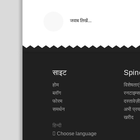
जवाब लिखें...
साइट
Spin
होम
विशेषताएं
ब्लॉग
रनटाइम्स
फोरम
दस्तावेज
समर्थन
अभी प्रय
खरीद
हिन्दी
Choose language