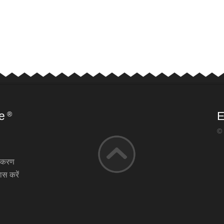
e
E
®
© 
़ीकरण
ास करें