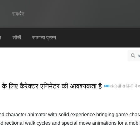
समर्थन
Spine
स
सीखें
सामान्य प्रश्न
विशेषताएं
गेलरी
रनटाइम्स
े लिए कैरेक्टर एनिमेटर की आवश्यकता है
अंग्रेज़ी
से
हिन्दी
में 
सीखें
सामान्य प्रश्न
अभी प्रयास करें
led character animator with solid experience bringing game char
 8-directional walk cycles and special move animations for a mobile
खरीद