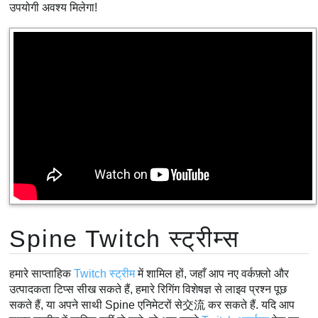
उपयोगी अवश्य मिलेगा!
Spine Twitch स्ट्रीम्स
हमारे साप्ताहिक
Twitch स्ट्रीम
में शामिल हों, जहाँ आप नए वर्कफ़्लो और
उत्पादकता टिप्स सीख सकते हैं, हमारे रिगिंग विशेषज्ञ से लाइव प्रश्न पूछ
सकते हैं, या अपने साथी Spine एनिमेटरों से交流 कर सकते हैं. यदि आप