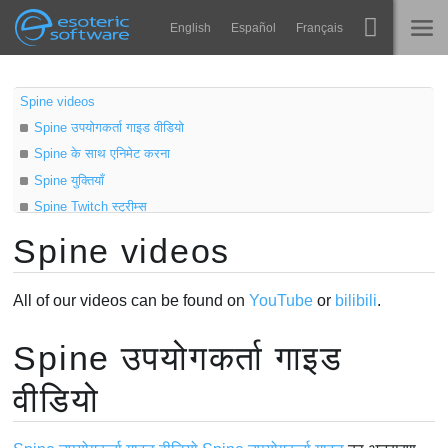
Navigation
Esoteric Software
English
Español
Français
Main Content
Spine
होम
Spine videos
Spine उपयोगकर्ता गाइड वीडियो
विशेषताएं
ब्लॉग
Spine के साथ एनिमेट करना
गेलरी
Spine युक्तियाँ
फोरम
Spine Twitch स्ट्रीम्स
रनटाइम्स
Older videos
Spine videos
सीखें
Third party videos
समर्थन
Russian - Русский
सामान्य प्रश्न
All of our videos can be found on
YouTube
or
bilibili
.
अभी प्रयास करें
Spine उपयोगकर्ता गाइड
खरीद
वीडियो