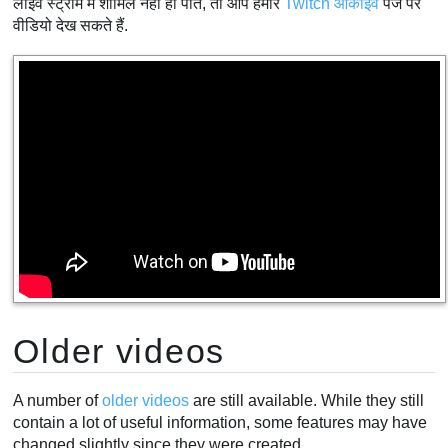
लाइव स्ट्रीम में शामिल नहीं हो पाते, तो आप हमारे
Twitch आर्काइव
पेज पर
वीडियो देख सकते हैं.
Older videos
A number of
older videos
are still available. While they still
contain a lot of useful information, some features may have
changed slightly since they were created.